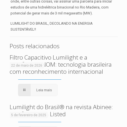
onde, entre outras coisas, vai assinar uma parceria para iniciar
estudos de uma hidrelétrica binacional no Rio Madeira, com
potencial de gerar mais de 3 mil megawatts (MW).
LUMILIGHT DO BRASIL, DECOLANDO NA ENERGIA
SUSTENTÁVEL!!
Posts relacionados
Filtro Capacitivo Lumilight e a
Certificação NOM: tecnologia brasileira
22 de maio de 2026
com reconhecimento internacional
Leia mais
Lumilight do Brasil® na revista Abinee:
certificação UL Listed
5 de fevereiro de 2025