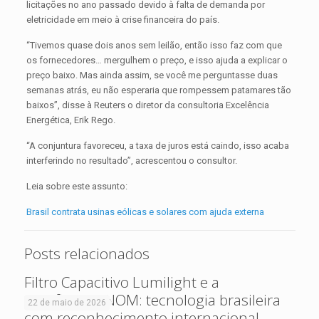
licitações no ano passado devido à falta de demanda por
eletricidade em meio à crise financeira do país.
“Tivemos quase dois anos sem leilão, então isso faz com que
os fornecedores… mergulhem o preço, e isso ajuda a explicar o
preço baixo. Mas ainda assim, se você me perguntasse duas
semanas atrás, eu não esperaria que rompessem patamares tão
baixos”, disse à Reuters o diretor da consultoria Excelência
Energética, Erik Rego.
“A conjuntura favoreceu, a taxa de juros está caindo, isso acaba
interferindo no resultado”, acrescentou o consultor.
Leia sobre este assunto:
Brasil contrata usinas eólicas e solares com ajuda externa
Posts relacionados
Filtro Capacitivo Lumilight e a
Certificação NOM: tecnologia brasileira
22 de maio de 2026
com reconhecimento internacional