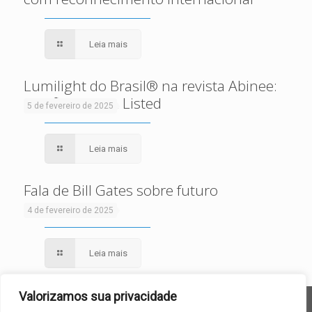
Leia mais
Lumilight do Brasil® na revista Abinee:
certificação UL Listed
5 de fevereiro de 2025
Leia mais
Fala de Bill Gates sobre futuro
sustentável
4 de fevereiro de 2025
Leia mais
Valorizamos sua privacidade