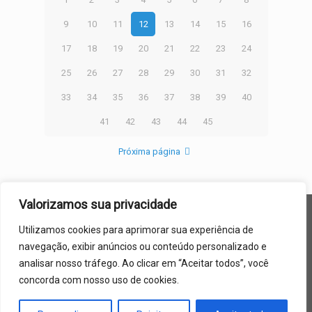
9
10
11
12
13
14
15
16
17
18
19
20
21
22
23
24
25
26
27
28
29
30
31
32
33
34
35
36
37
38
39
40
41
42
43
44
45
Próxima página
Valorizamos sua privacidade
LUMILIGHT DO BRASIL ® 2005 - 2016
Utilizamos cookies para aprimorar sua experiência de
navegação, exibir anúncios ou conteúdo personalizado e
analisar nosso tráfego. Ao clicar em “Aceitar todos”, você
MATRIZ: EMPRESARIAL BURLE MARX AVENIDA AGAMENON
concorda com nosso uso de cookies.
MAGALHÃES, Nº 2615, BOA VISTA – RECIFE