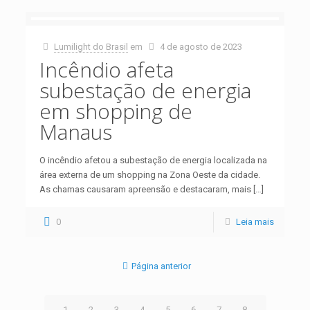
Lumilight do Brasil
em
4 de agosto de 2023
Incêndio afeta
subestação de energia
em shopping de
Manaus
O incêndio afetou a subestação de energia localizada na
área externa de um shopping na Zona Oeste da cidade.
As chamas causaram apreensão e destacaram, mais
[…]
0
Leia mais
Página anterior
1
2
3
4
5
6
7
8