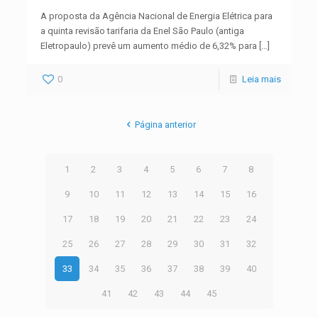
A proposta da Agência Nacional de Energia Elétrica para
a quinta revisão tarifaria da Enel São Paulo (antiga
Eletropaulo) prevê um aumento médio de 6,32% para
[…]
0
Leia mais
Página anterior
1
2
3
4
5
6
7
8
9
10
11
12
13
14
15
16
17
18
19
20
21
22
23
24
25
26
27
28
29
30
31
32
33
34
35
36
37
38
39
40
41
42
43
44
45