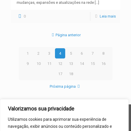
mudanças, expansões e atualizações na rede
[…]
0
Leia mais
Página anterior
1
2
3
4
5
6
7
8
9
10
11
12
13
14
15
16
17
18
Próxima página
Valorizamos sua privacidade
LUMILIGHT DO BRASIL ® 2005 - 2016
Utilizamos cookies para aprimorar sua experiência de
navegação, exibir anúncios ou conteúdo personalizado e