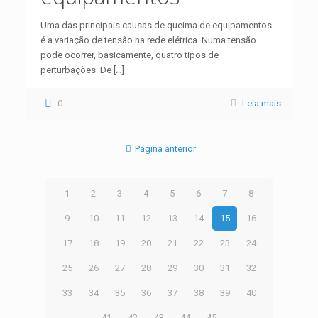
Uma das principais causas de queima de equipamentos
é a variação de tensão na rede elétrica. Numa tensão
pode ocorrer, basicamente, quatro tipos de
perturbações: De
[…]
0
Leia mais
Página anterior
1
2
3
4
5
6
7
8
9
10
11
12
13
14
15
16
17
18
19
20
21
22
23
24
25
26
27
28
29
30
31
32
33
34
35
36
37
38
39
40
41
42
43
44
45