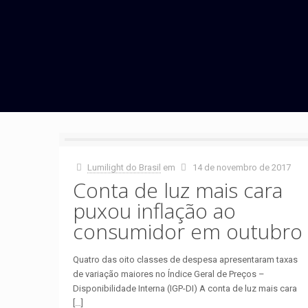
Lumilight do Brasil
em
14 de novembro de 2017
Conta de luz mais cara
puxou inflação ao
consumidor em outubro
Quatro das oito classes de despesa apresentaram taxas
de variação maiores no Índice Geral de Preços –
Disponibilidade Interna (IGP-DI) A conta de luz mais cara
[…]