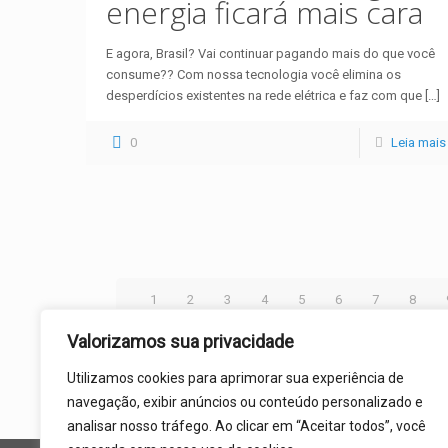
energia ficará mais cara
E agora, Brasil? Vai continuar pagando mais do que você
consume?? Com nossa tecnologia você elimina os
desperdícios existentes na rede elétrica e faz com que
[…]
0
Leia mais
1
2
3
4
5
6
7
8
30
31
Valorizamos sua privacidade
Utilizamos cookies para aprimorar sua experiência de
navegação, exibir anúncios ou conteúdo personalizado e
analisar nosso tráfego. Ao clicar em “Aceitar todos”, você