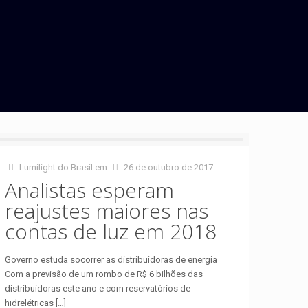
Lumilight do Brasil
em
26 de outubro de 2017
Analistas esperam
reajustes maiores nas
contas de luz em 2018
Governo estuda socorrer as distribuidoras de energia
Com a previsão de um rombo de R$ 6 bilhões das
distribuidoras este ano e com reservatórios de
hidrelétricas
[…]