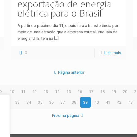
exportação de energia
elétrica para o Brasil
A partir do próximo dia 11, o país fará a transferência por
meio de uma estação que a empresa estatal uruguaia de
energia, UTE, tem na
[…]
0
Leia mais
Página anterior
9
10
11
12
13
14
15
16
17
18
19
20
2
32
33
34
35
36
37
38
39
40
41
42
43
Próxima página