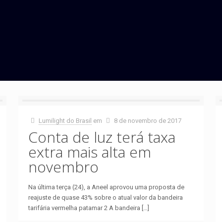
Lumilight do Brasil
em
8 de novembro de 2017
Conta de luz terá taxa
extra mais alta em
novembro
Na última terça (24), a Aneel aprovou uma proposta de
reajuste de quase 43% sobre o atual valor da bandeira
tarifária vermelha patamar 2 A bandeira
[…]