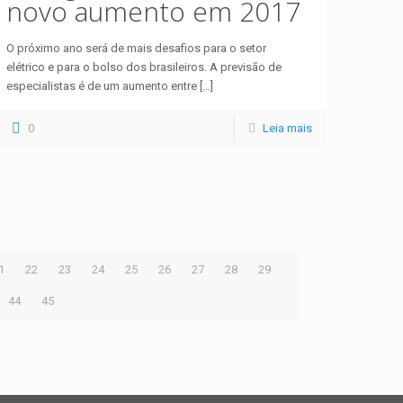
novo aumento em 2017
O próximo ano será de mais desafios para o setor
elétrico e para o bolso dos brasileiros. A previsão de
especialistas é de um aumento entre
[…]
0
Leia mais
1
22
23
24
25
26
27
28
29
44
45